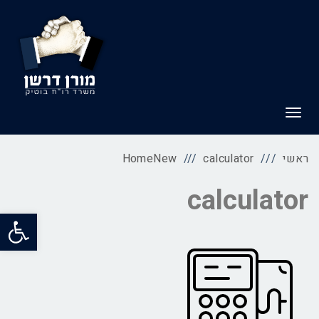
תפריט
ראשי
calculator
HomeNew
calculator
פתח סרג