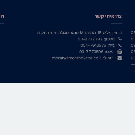
צרו איתי קשר
רו
0
בן ציון גליס 18 מתחם M סנטר סגולה, פתח תקווה
0
טלפון: 03-9737797
0
נייד: 054-7910575
0
פקס: 03-7773596
0
דוא"ל: moran@morand-cpa.co.il
--
--