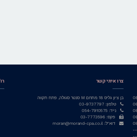
צרו איתי קשר
רו
0
בן ציון גליס 18 מתחם M סנטר סגולה, פתח תקווה
0
טלפון: 03-9737797
0
נייד: 054-7910575
0
פקס: 03-7773596
0
דוא"ל: moran@morand-cpa.co.il
--
--