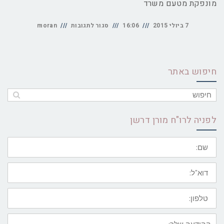
מונפקת מטעם משרד
על
7 ביולי 2015
16:06
סגור לתגובות
moran
תעודת
זכאות
חיפוש באתר
למשכנתא
לפניה לרו"ח מורן דרשן
שם:
דוא"ל:
טלפון:
ההודעה