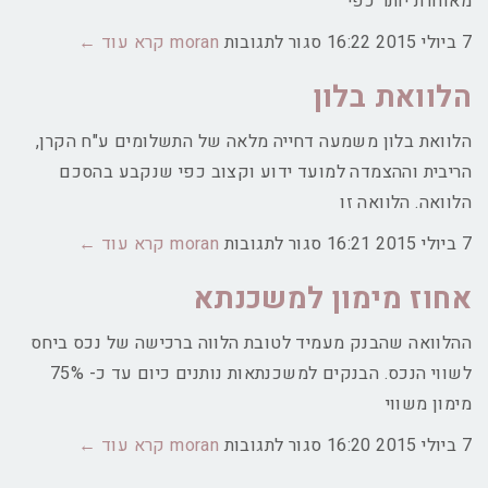
מאוחרת יותר כפי
על
7 ביולי 2015
16:22
סגור לתגובות
moran
קרא עוד ←
הלוואת
הלוואת בלון
גישור
הלוואת בלון משמעה דחייה מלאה של התשלומים ע"ח הקרן,
הריבית וההצמדה למועד ידוע וקצוב כפי שנקבע בהסכם
הלוואה. הלוואה זו
על
7 ביולי 2015
16:21
סגור לתגובות
moran
קרא עוד ←
הלוואת
אחוז מימון למשכנתא
בלון
ההלוואה שהבנק מעמיד לטובת הלווה ברכישה של נכס ביחס
לשווי הנכס. הבנקים למשכנתאות נותנים כיום עד כ- 75%
מימון משווי
על
7 ביולי 2015
16:20
סגור לתגובות
moran
קרא עוד ←
אחוז