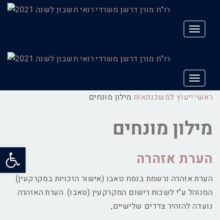
תפריט
תפריט
ראשי
ייעוץ למשכנתאות
מילון מונחים
מילון מונחים
פתח סרג
הערת אזהרה
הערת אזהרה נרשמת בנסח טאבו (אישור הזכויות במקרקעין)
המנוהל ע"י לשכות רישום המקרקעין (טאבו). הערת האזהרה
נועדה להזהיר צדדים שלישיים,