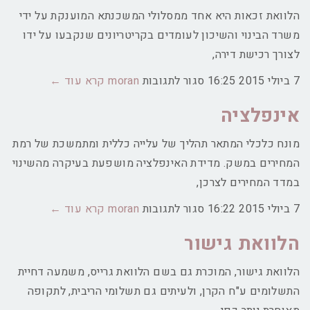
הלוואת זכאות היא אחד ממסלולי המשכנתא המוענקת על ידי
משרד הבינוי והשיכון לעומדים בקריטריונים שנקבעו על ידו
לצורך רכישת דירה,
על
7 ביולי 2015
16:25
סגור לתגובות
moran
קרא עוד ←
הלוואת
אינפלציה
זכאות
מונח כלכלי המתאר תהליך של עלייה כללית ומתמשכת של רמת
המחירים במשק. מדידת האינפלציה מושפעת בעיקרה מהשינוי
במדד המחירים לצרכן,
על
7 ביולי 2015
16:22
סגור לתגובות
moran
קרא עוד ←
אינפלציה
הלוואת גישור
הלוואת גישור, המוכרת גם בשם הלוואת גרייס, משמעה דחיית
התשלומים ע"ח הקרן, ולעיתים גם תשלומי הריבית, לתקופה