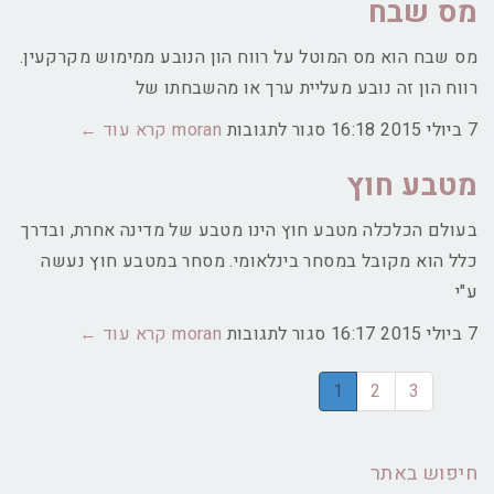
מס שבח
מימון
למשכנתא
מס שבח הוא מס המוטל על רווח הון הנובע ממימוש מקרקעין.
רווח הון זה נובע מעליית ערך או מהשבחתו של
על
7 ביולי 2015
16:18
סגור לתגובות
moran
קרא עוד ←
מס
מטבע חוץ
שבח
בעולם הכלכלה מטבע חוץ הינו מטבע של מדינה אחרת, ובדרך
כלל הוא מקובל במסחר בינלאומי. מסחר במטבע חוץ נעשה
ע"י
על
7 ביולי 2015
16:17
סגור לתגובות
moran
קרא עוד ←
מטבע
1
2
3
חוץ
חיפוש באתר